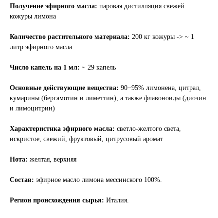
Получение эфирного масла:
паровая дистилляция свежей
кожуры лимона
Количество растительного материала:
200 кг кожуры -> ~ 1
литр эфирного масла
Число капель на 1 мл:
~ 29 капель
Основные действующие вещества:
90−95% лимонена, цитрал,
кумарины (бергамотин и лиметтин), а также флавоноиды (диозин
и лимоцитрин)
Характеристика эфирного масла:
светло-желтого света,
искристое, свежий, фруктовый, цитрусовый аромат
Нота:
желтая, верхняя
Состав:
эфирное масло лимона мессинского 100%.
Регион происхождения сырья:
Италия.