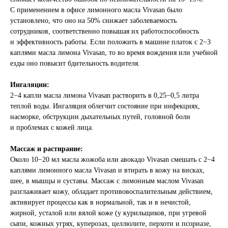
С применением в офисе лимонного масла Vivasan было
установлено, что оно на 50% снижает заболеваемость
сотрудников, соответственно повышая их работоспособность
и эффективность работы. Если положить в машине платок с 2−3
каплями масла лимона Vivasan, то во время вождения или учебной
езды оно повысит бдительность водителя.
Ингаляции:
2−4 капли масла лимона Vivasan растворить в 0,25−0,5 литра
теплой воды. Ингаляция облегчит состояние при инфекциях,
насморке, обструкции дыхательных путей, головной боли
и проблемах с кожей лица.
Массаж и растирание:
Около 10−20 мл масла жожоба или авокадо Vivasan смешать с 2−4
каплями лимонного масла Vivasan и втирать в кожу на висках,
шее, в мышцы и суставы. Массаж с лимонным маслом Vivasan
разглаживает кожу, обладает противовоспалительным действием,
активирует процессы как в нормальной, так и в нечистой,
жирной, усталой или вялой коже (у курильщиков, при угревой
сыпи, кожных угрях, куперозах, целлюлите, перхоти и псориазе,