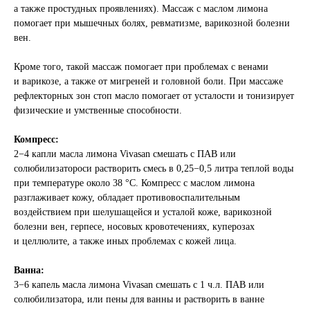
а также простудных проявлениях). Массаж с маслом лимона
помогает при мышечных болях, ревматизме, варикозной болезни
вен.
Кроме того, такой массаж помогает при проблемах с венами
и варикозе, а также от мигреней и головной боли. При массаже
рефлекторных зон стоп масло помогает от усталости и тонизирует
физические и умственные способности.
Компресс:
2−4 капли масла лимона Vivasan смешать с ПАВ или
солюбилизатороси растворить смесь в 0,25−0,5 литра теплой воды
при температуре около 38 °C. Компресс с маслом лимона
разглаживает кожу, обладает противовоспалительным
воздействием при шелушащейся и усталой коже, варикозной
болезни вен, герпесе, носовых кровотечениях, куперозах
и целлюлите, а также иных проблемах с кожей лица.
Ванна:
3−6 капель масла лимона Vivasan смешать с 1 ч.л. ПАВ или
солюбилизатора, или пены для ванны и растворить в ванне