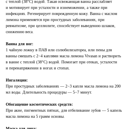
с теплой (38°С) водой. Такая освежающая ванна расслабляет
и мотивирует при усталости и изнеможении, а также при
инфекциях. Регенерирует поврежденную кожу. Ванна с маслом
лимона применяется при простудных заболеваниях, при
ревматизме, при целлюлите, способствует выведению шлаков,
снижению веса.
Ванна для ног:
1 чайную ложку в ПАВ или солюбилизатореа, или пены для
ванны смешать с 2−4 каплями масла лимона Vivasan и растворить
в ванне с теплой (38°С) водой. Помогает при отеках, усталости
и перенапряжении в ногах и стопах.
Ингаляции:
При простудных заболеваниях — 2−3 капли масла лимона на 200
мл воды. Длительность процедуры — 5−7 минут.
Обогащение косметических средств:
При акне, пигментных пятнах, для отбеливание зубов — 5 капель
масла лимона на 5 грамм основы.
Маска для лица: