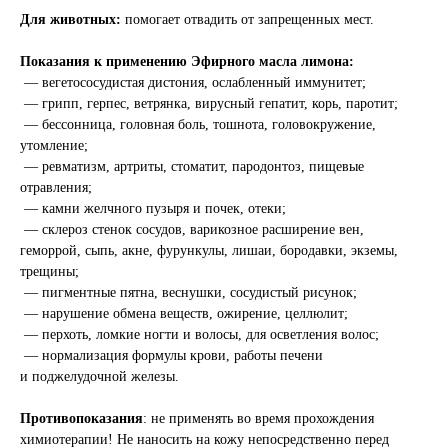
Для животных:
помогает отвадить от запрещенных мест.
Показания к применению Эфирного масла лимона:
— вегетососудистая дистония, ослабленный иммунитет;
— грипп, герпес, ветрянка, вирусный гепатит, корь, паротит;
— бессонница, головная боль, тошнота, головокружение,
утомление;
— ревматизм, артриты, стоматит, пародонтоз, пищевые
отравления;
— камни желчного пузыря и почек, отеки;
— склероз стенок сосудов, варикозное расширение вен,
геморрой, сыпь, акне, фурункулы, лишаи, бородавки, экземы,
трещины;
— пигментные пятна, веснушки, сосудистый рисунок;
— нарушение обмена веществ, ожирение, целлюлит;
— перхоть, ломкие ногти и волосы, для осветления волос;
— нормализация формулы крови, работы печени
и поджелудочной железы.
Противопоказания
: не применять во время прохождения
химиотерапии! Не наносить на кожу непосредственно перед