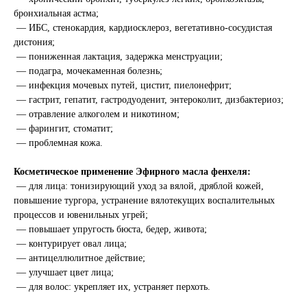
бронхиальная астма;
— ИБС, стенокардия, кардиосклероз, вегетативно-сосудистая
дистония;
— пониженная лактация, задержка менструации;
— подагра, мочекаменная болезнь;
— инфекция мочевых путей, цистит, пиелонефрит;
— гастрит, гепатит, гастродуоденит, энтероколит, дизбактериоз;
— отравление алкоголем и никотином;
— фарингит, стоматит;
— проблемная кожа.
Косметическое применение Эфирного масла фенхеля:
— для лица: тонизирующий уход за вялой, дряблой кожей,
повышение тургора, устранение вялотекущих воспалительных
процессов и ювенильных угрей;
— повышает упругость бюста, бедер, живота;
— контурирует овал лица;
— антицеллюлитное действие;
— улучшает цвет лица;
— для волос: укрепляет их, устраняет перхоть.