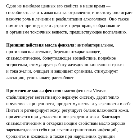
Одно из наиболее ценных его свойств в наше время —
способность лечить алкогольные отравления, и поэтому оно играет
важную роль в лечении и реабилитации алкоголиков. Оно также
помогает при подагре и артрите, предотвращая образование
в организме токсичных веществ, предшествующее воспалению.
Принцип действия масла фенхеля:
антибактериальное,
противовоспалительное, бережно отхаркивающее,
спазмолитическое, болеутоляющее воздействие, подобное
эстрогенам, стимулирует работу желудочно-кишечного тракта
и тока желчи, очищает и защищает организм, стимулирует
лактацию, успокаивает, расслабляет.
Применение масла фенхеля:
масло фенхеля Vivasan
стабилизирует вегетативную нервную систему, дарит тепло
и чувство защищенности, придает мужества и уверенности в себе.
Питает и регенерирует кожу, регулирует баланс влажности кожи,
применяется при усталости и повреждении кожи. Благодаря
спазмолитическим и отхаркивающим свойствам масло хорошо
зарекомендовало себя при лечении гриппозных инфекций,
бронхитах и коклюше, а также при нарушениях функции