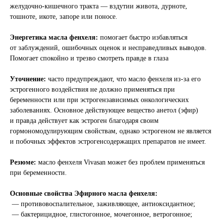
желудочно-кишечного тракта — вздутии живота, дурноте,
тошноте, икоте, запоре или поносе.
Энергетика масла фенхеля:
помогает быстро избавляться
от заблуждений, ошибочных оценок и несправедливых выводов.
Помогает спокойно и трезво смотреть правде в глаза
Уточнение:
часто предупреждают, что масло фенхеля из-за его
эстрогенного воздействия не должно применяться при
беременности или при эстрогензависимых онкологических
заболеваниях. Основное действующее вещество анетол (эфир)
и правда действует как эстроген благодаря своим
гормономодулирующим свойствам, однако эстрогеном не является
и побочных эффектов эстрогенсодержащих препаратов не имеет.
Резюме:
масло фенхеля Vivasan может без проблем применяться
при беременности.
Основные свойства Эфирного масла фенхеля:
— противовоспалительное, заживляющее, антиоксидантное;
— бактерицидное, глистогонное, мочегонное, ветрогонное;