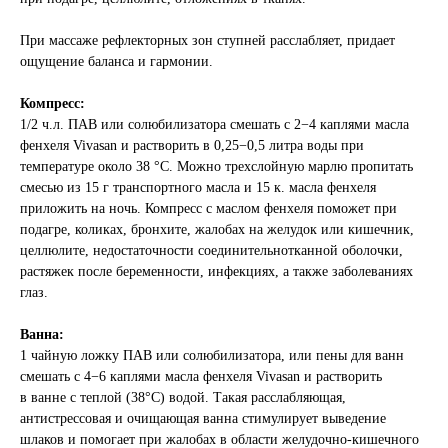
При массаже рефлекторных зон ступней расслабляет, придает
ощущение баланса и гармонии.
Компресс:
1/2 ч.л. ПАВ или солюбилизатора смешать с 2−4 каплями масла
фенхеля Vivasan и растворить в 0,25−0,5 литра воды при
температуре около 38 °C. Можно трехслойную марлю пропитать
смесью из 15 г транспортного масла и 15 к. масла фенхеля
приложить на ночь. Компресс с маслом фенхеля поможет при
подагре, коликах, бронхите, жалобах на желудок или кишечник,
целлюлите, недостаточности соединительнотканной оболочки,
растяжек после беременности, инфекциях, а также заболеваниях
глаз.
Ванна:
1 чайную ложку ПАВ или солюбилизатора, или пены для ванн
смешать с 4−6 каплями масла фенхеля Vivasan и растворить
в ванне с теплой (38°С) водой. Такая расслабляющая,
антистрессовая и очищающая ванна стимулирует выведение
шлаков и помогает при жалобах в области желудочно-кишечного