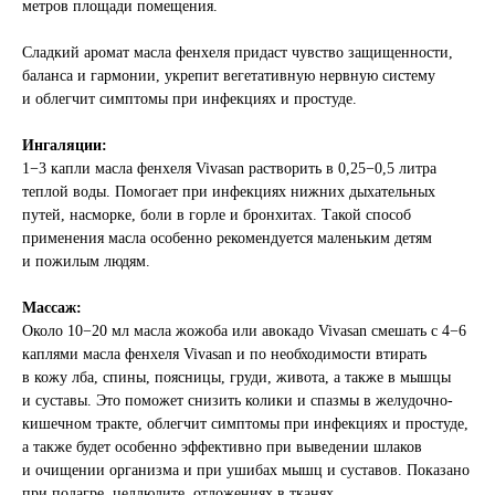
метров площади помещения.
Сладкий аромат масла фенхеля придаст чувство защищенности,
баланса и гармонии, укрепит вегетативную нервную систему
и облегчит симптомы при инфекциях и простуде.
Ингаляции:
1−3 капли масла фенхеля Vivasan растворить в 0,25−0,5 литра
теплой воды. Помогает при инфекциях нижних дыхательных
путей, насморке, боли в горле и бронхитах. Такой способ
применения масла особенно рекомендуется маленьким детям
и пожилым людям.
Массаж:
Около 10−20 мл масла жожоба или авокадо Vivasan смешать с 4−6
каплями масла фенхеля Vivasan и по необходимости втирать
в кожу лба, спины, поясницы, груди, живота, а также в мышцы
и суставы. Это поможет снизить колики и спазмы в желудочно-
кишечном тракте, облегчит симптомы при инфекциях и простуде,
а также будет особенно эффективно при выведении шлаков
и очищении организма и при ушибах мышц и суставов. Показано
при подагре, целлюлите, отложениях в тканях.