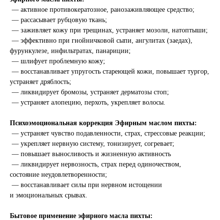
— активное противокератозное, ранозаживляющее средство;
— рассасывает рубцовую ткань;
— заживляет кожу при трещинах, устраняет мозоли, натоптыши;
— эффективно при гнойничковой сыпи, ангулитах (заедах),
фурункулезе, инфильтратах, панариции;
— шлифует проблемную кожу;
— восстанавливает упругость стареющей кожи, повышает тургор,
устраняет дряблость;
— ликвидирует бромозы, устраняет дерматозы стоп;
— устраняет алопецию, перхоть, укрепляет волосы.
Психоэмоциональная коррекция Эфирным маслом пихты:
— устраняет чувство подавленности, страх, стрессовые реакции;
— укрепляет нервную систему, тонизирует, согревает;
— повышает выносливость и жизненную активность
— ликвидирует нервозность, страх перед одиночеством,
состояние неудовлетворенности;
— восстанавливает силы при нервном истощении
и эмоциональных срывах.
Бытовое применение эфирного масла пихты: