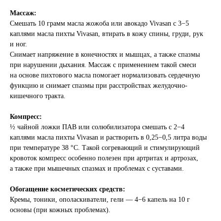
Массаж:
Смешать 10 грамм масла жожоба или авокадо Vivasan с 3−5
каплями масла пихты Vivasan, втирать в кожу спины, груди, рук
и ног.
Снимает напряжение в конечностях и мышцах, а также спазмы
при нарушении дыхания. Массаж с применением такой смеси
на основе пихтового масла помогает нормализовать сердечную
функцию и снимает спазмы при расстройствах желудочно-
кишечного тракта.
Компресс:
½ чайной ложки ПАВ или солюбилизатора смешать с 2−4
каплями масла пихты Vivasan и растворить в 0,25−0,5 литра воды
при температуре 38 °C. Такой согревающий и стимулирующий
кровоток компресс особенно полезен при артритах и артрозах,
а также при мышечных спазмах и проблемах с суставами.
Обогащение косметических средств:
Кремы, тоники, ополаскиватели, гели — 4−6 капель на 10 г
основы (при кожных проблемах).