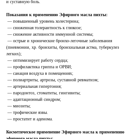
и суставную боль.
Показания к применению Эфирного масла пихты:
— повышенный уровень холестерина;
— сниженная толерантность к глюкозе;
— снижение активности иммунной системы;
— острые и хронические бронхо-легочные заболевания
(пневмонии, хр. бронхиты, бронхиальная астма, туберкулез
легких);
— оптимизирует работу сердца;
— профилактика гриппа и ОРВИ;
— санация воздуха в помещениях;
— полиартриты, артрозы, суставной ревматизм;
— артериальная гипертония;
— пародонтоз, стоматиты, гингивиты;
— адаптационный синдром;
— миозиты;
— трофические язвы.
— простатит и аденома.
Косметическое применение Эфирного масла к применению
эфирного масла пихты: