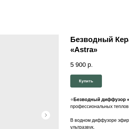
Безводный Кер
«Astra»
5 900
р.
Купить
⭐️
Безводный диффузор «A
профессиональных теплов
В водном диффузоре эфирн
ультразвук.