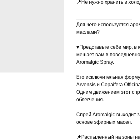
📍Не нужно хранить в холо
____________________
Для чего используется ар
маслами?
♥️Представьте себе мир, в
мешает вам в повседневно
Aromalgic Spray.
Его исключительная форм
Arvensis и Copaifera Offici
Одним движением этот спр
облегчения.
Спрей Aromalgic выходит з
основе эфирных масел.
📌Распыленный на зоны на