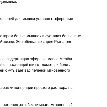
дильнике.
омаспрей для мышц/суставов с эфирными
 котором боль в мышцах и суставах больше не
й жизни. Это обещание спрея Pranarom
ула, содержащая эфирные масла Mentha
nalis, - настоящий щит от ломоты и боли .
ей окутывает вас пеленой мгновенного
а рамки концепции простого раствора на
пряжения ,он обеспечивает мгновенный