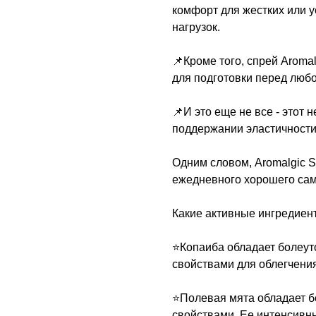
комфорт для жестких или 
нагрузок.
📌Кроме того, спрей Aroma
для подготовки перед люб
📌И это еще не все - этот 
поддержании эластичности
Одним словом, Aromalgic S
ежедневного хорошего сам
Какие активные ингредиент
⭐️Копаиба обладает боле
свойствами для облегчения
⭐️Полевая мята обладает 
свойствами. Ее интенсивн