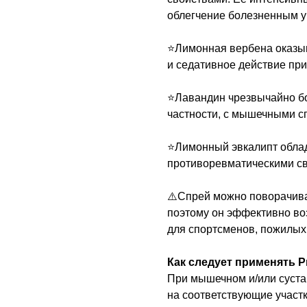
облегчение болезненным у
⭐️Лимонная вербена оказы
и седативное действие при
⭐️Лавандин чрезвычайно бо
частности, с мышечными с
⭐️Лимонный эвкалипт обла
противоревматическими с
⚠️Спрей можно поворачива
поэтому он эффективно воз
для спортсменов, пожилых
Как следует применять P
При мышечном и/или суста
на соответствующие участк