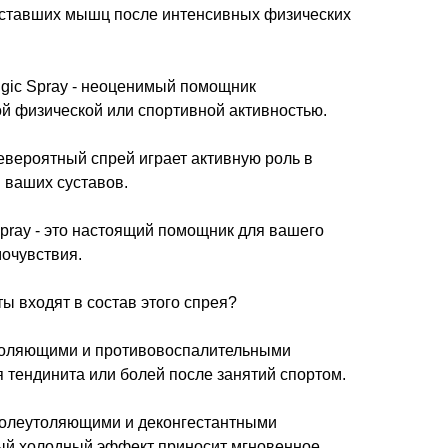
уставших мышц после интенсивных физических
lgic Spray - неоценимый помощник
ой физической или спортивной активностью.
невероятный спрей играет активную роль в
 ваших суставов.
pray - это настоящий помощник для вашего
очувствия.
ы входят в состав этого спрея?
утоляющими и противовоспалительными
 тендинита или болей после занятий спортом.
болеутоляющими и деконгестантными
ый холодный эффект приносит мгновенное