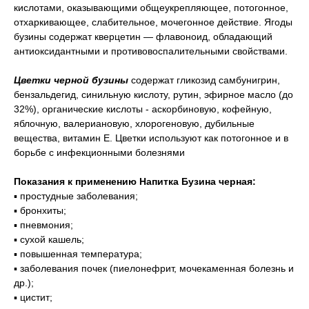
кислотами, оказывающими общеукрепляющее, потогонное,
отхаркивающее, слабительное, мочегонное действие. Ягоды
бузины содержат кверцетин — флавоноид, обладающий
антиоксидантными и противовоспалительными свойствами.
Цветки черной бузины
содержат гликозид самбунигрин,
бензальдегид, синильную кислоту, рутин, эфирное масло (до
32%), органические кислоты - аскорбиновую, кофейную,
яблочную, валериановую, хлорогеновую, дубильные
вещества, витамин Е. Цветки используют как потогонное и в
борьбе с инфекционными болезнями
Показания к применению Напитка Бузина черная:
▪️ простудные заболевания;
▪️ бронхиты;
▪️ пневмония;
▪️ сухой кашель;
▪️ повышенная температура;
▪️ заболевания почек (пиелонефрит, мочекаменная болезнь и
др.);
▪️ цистит;