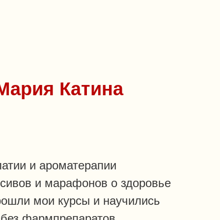
 Мария Катина
патии и ароматерапии
нсивов и марафонов о здоровье
рошли мои курсы и научились
х без фармпрепаратов