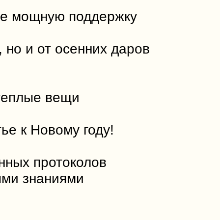
нее мощную поддержку
 но и от осенних даров
 теплые вещи
ье к Новому году!
анных протоколов
ыми знаниями