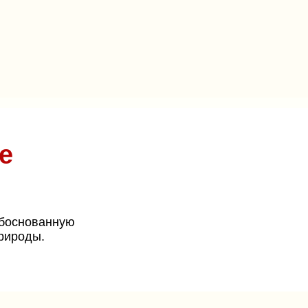
е
обоснованную
природы.