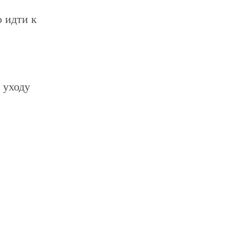
о идти к
 уходу