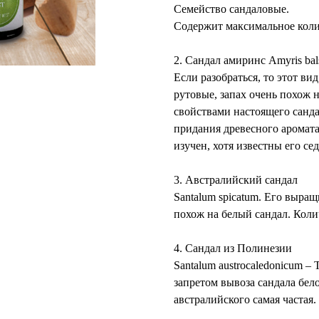
Семейство сандаловые.
Содержит максимальное коли
⠀
2. Сандал амиринс Amyris bal
Если разобраться, то этот ви
рутовые, запах очень похож 
свойствами настоящего санда
придания древесного аромата.
изучен, хотя известны его се
⠀
3. Австралийский сандал
Santalum spicatum. Его выра
похож на белый сандал. Коли
⠀
4. Сандал из Полинезии
Santalum austrocaledonicum –
запретом вывоза сандала бел
австралийского самая частая.
⠀