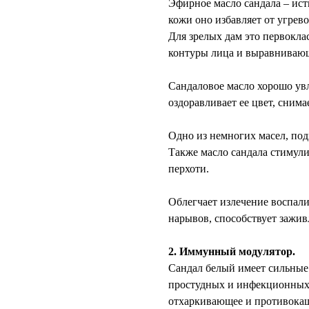
Эфирное масло сандала – ис
кожи оно избавляет от угрев
Для зрелых дам это первокл
контуры лица и выравниваю
⠀
Сандаловое масло хорошо ув
оздоравливает ее цвет, снима
⠀
Одно из немногих масел, под
Также масло сандала стимулир
перхоти.
⠀
Облегчает излечение воспали
нарывов, способствует зажи
⠀
2. Иммунный модулятор.
Сандал белый имеет сильные
простудных и инфекционных 
отхаркивающее и противокашл