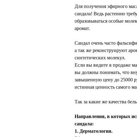
Для получения эфирного масл
сандала! Ведь растению требу
образовываться особые молек
аромат.
⠀
Сандал очень часто фальсиф
а так же реконструируют аро
синтетических молекул.
Если вы видите в продаже мас
вы должны понимать, что вну
завышенную цену до 25000 ру
истинная ценность самого ма
⠀
Так за какие же качества бел
⠀
Направления, в которых ис
сандала:
1. Дерматология.