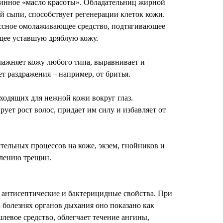
тинное «масло красоты». Обладательниц жирной
ой сыпи, способствует регенерации клеток кожи.
ассное омолаживающее средство, подтягивающее
щее уставшую дряблую кожу.
лажняет кожу любого типа, выравнивает и
ет раздражения – например, от бритья.
ходящих для нежной кожи вокруг глаз.
ует рост волос, придает им силу и избавляет от
тельных процессов на коже, экзем, гнойников и
влению трещин.
 антисептические и бактерицидные свойства. При
болезнях органов дыхания оно показано как
евое средство, облегчает течение ангины,