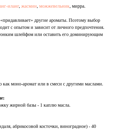
анг-иланг
,
жасмин
,
можжевельник
, мирра.
 «придавливает» другие ароматы. Поэтому выбор
дит с опытом и зависит от личного предпочтения.
 тонким шлейфом или оставить его доминирующим
ию как моно-аромат или в смеси с другими маслами.
е:
жку жирной базы - 1 каплю масла.
даля, абрикосовой косточки, виноградное) - 40