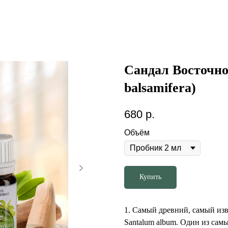
Сандал Восточно
balsamifera)
680
р.
Объём
Купить
1. Самый древний, самый изв
Santalum album. Один из сам