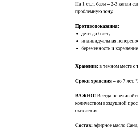
На 1 ст.л. базы – 2-3 капли с
проблемную зону.
⠀
Противопоказания:
дети до 6 лет;
индивидуальная неперено
беременность и кормление
⠀
Хранение:
в темном месте с 
⠀
Сроки хранения
– до 7 лет. 
⠀
ВАЖНО!
Всегда переливайт
количеством воздушной просл
окисления.
⠀
Состав:
эфирное масло Санд