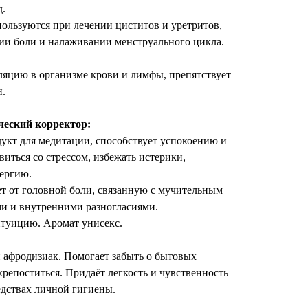
д.
ользуются при лечении циститов и уретритов,
тии боли и налаживании менструального цикла.
яцию в организме крови и лимфы, препятствует
н.
ческий корректор:
укт для медитации, способствует успокоению и
виться со стрессом, избежать истерики,
ергию.
т от головной боли, связанную с мучительным
и и внутренними разногласиями.
нтуицию. Аромат унисекс.
афродизиак. Помогает забыть о бытовых
крепоститься. Придаёт легкость и чувственность
едствах личной гигиены.