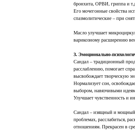
бронхита, ОРВИ, гриппа и т.
Его мочегонные свойства исп
спазмолитические – при сня
⠀
Масло улучшает микроциркул
варикозному расширению ве
⠀
3. Эмоционально-психологи
Сандал – традиционный прод
расслаблению, помогает спра
высвобождает творческую эн
Нормализует сон, освобождае
выбором, навязчивыми идеям
Улучшает чувственность и и
⠀⠀
Сандал – изящный и мощный 
проблемах, расслабиться, рас
отношениям. Прекрасен в ср
⠀